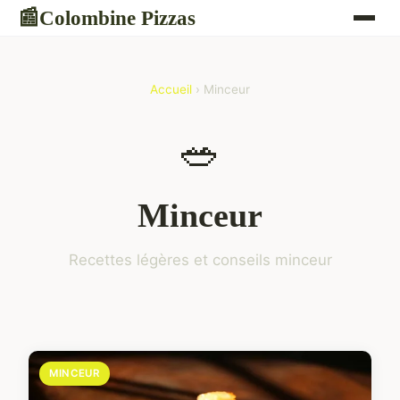
Colombine Pizzas
📰
Accueil
› Minceur
🥗
Minceur
Recettes légères et conseils minceur
MINCEUR