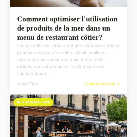
Comment optimiser l'utilisation
de produits de la mer dans un
menu de restaurant côtier?
Les produits de la mer sont une véritable richesse
pour les restaurants côtiers. Quels meilleurs
atouts que des poissons frais et des plats
raffinés pour attirer une clientèle friande de
saveurs marin...
4 juin 2024
5 min de lecture →
RESTAURANT BAR