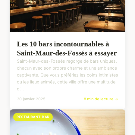
Les 10 bars incontournables à
Saint-Maur-des-Fossés à essayer
Saint-Maur-des-Fossés regorge de bars uniques,
chacun avec son propre charme et une ambiance
captivante. Que vous préfériez les coins intimistes
ou les lieux animés, cette ville offre une multitude
d'...
30 janvier 2025
8 min de lecture →
RESTAURANT BAR