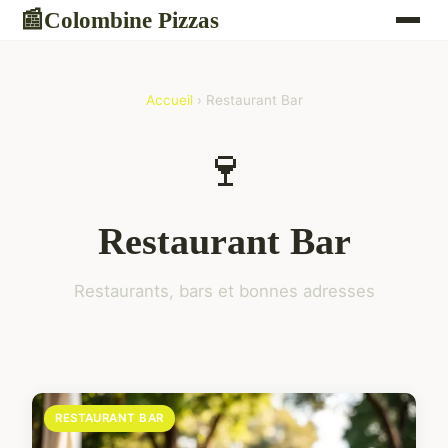
Colombine Pizzas
📰
Accueil
› Restaurant Bar
🍷
Restaurant Bar
Restaurants, bars et bonnes adresses
RESTAURANT BAR