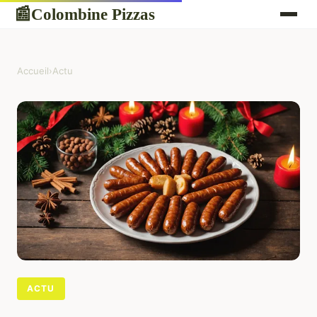
Colombine Pizzas
📰
Accueil
›
Actu
ACTU