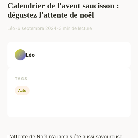
Calendrier de l'avent saucisson :
dégustez l'attente de noël
Léo
•
6 septembre 2024
•
3 min de lecture
Léo
L
TAGS
Actu
L'attente de Noël n'a jamais été aussi savoureuse