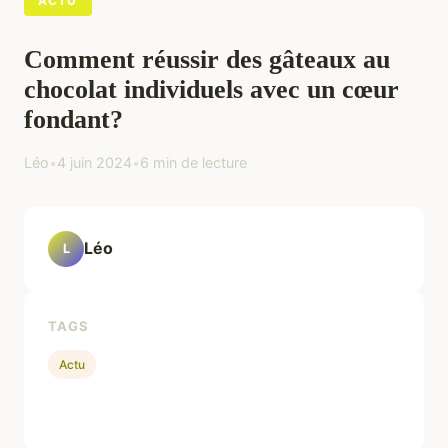
ACTU
Comment réussir des gâteaux au
chocolat individuels avec un cœur
fondant?
Léo
•
4 juin 2024
•
6 min de lecture
Léo
L
TAGS
Actu