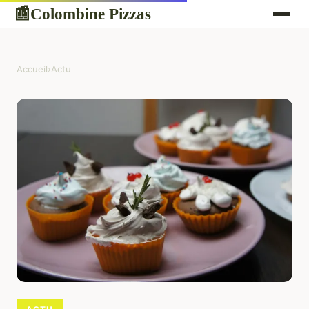
Colombine Pizzas
📰
Accueil
›
Actu