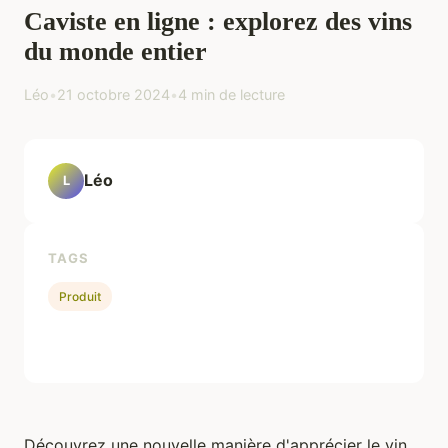
Caviste en ligne : explorez des vins
du monde entier
Léo
•
21 octobre 2024
•
4 min de lecture
Léo
L
TAGS
Produit
Découvrez une nouvelle manière d'apprécier le vin