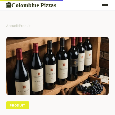
Colombine Pizzas
📰
Accueil
›
Produit
PRODUIT