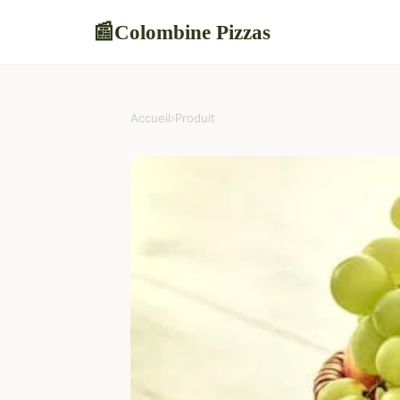
Colombine Pizzas
📰
Accueil
›
Produit