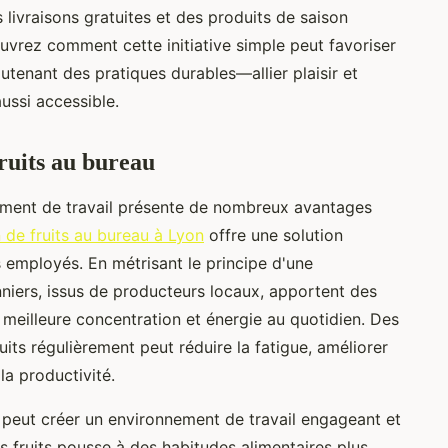
 livraisons gratuites et des produits de saison
vrez comment cette initiative simple peut favoriser
outenant des pratiques durables—allier plaisir et
aussi accessible.
fruits au bureau
nnement de travail présente de nombreux avantages
n de fruits au bureau à Lyon
offre une solution
s employés. En métrisant le principe d'une
onniers, issus de producteurs locaux, apportent des
 meilleure concentration et énergie au quotidien. Des
ts régulièrement peut réduire la fatigue, améliorer
a productivité.
u peut créer un environnement de travail engageant et
s fruits pousse à des habitudes alimentaires plus