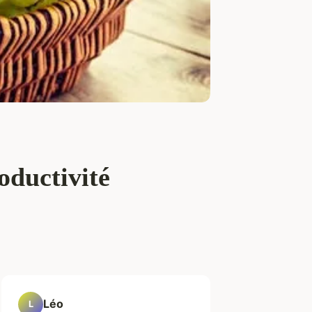
oductivité
Léo
L