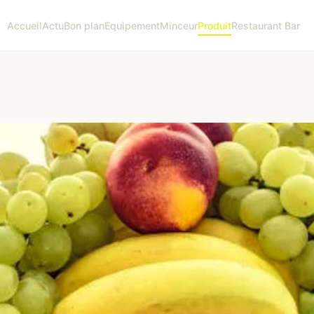
Accueil
Actu
Bon plan
Equipement
Minceur
Produit
Restaurant Bar