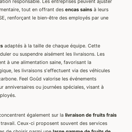
ion responsable. Les entreprises peuvent ajuster
imentaire, tout en offrant des
encas sains
à leurs
SE, renforçant le bien-être des employés par une
ts
adaptés à la taille de chaque équipe. Cette
oduler ou suspendre aisément les livraisons. Les
nt à une alimentation saine, favorisant la
que, les livraisons s'effectuent via des véhicules
 carbone. Feel Goûd valorise les événements
r anniversaires ou journées spéciales, visant à
ployés.
 concentrent également sur la
livraison de fruits frais
e travail. Ceux-ci proposent souvent des services
ses de choisir parmi une
large gamme de fruits de