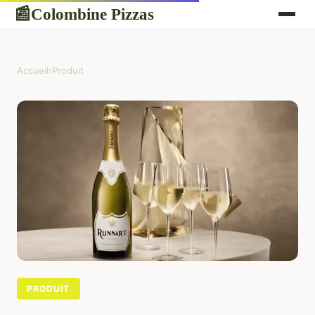
Colombine Pizzas
📰
Accueil
›
Produit
PRODUIT