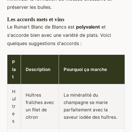
préserver les bulles.
Les accords mets et vins
Le Ruinart Blanc de Blancs est
polyvalent
et
s'accorde bien avec une variété de plats. Voici
quelques suggestions d'accords :
P
la
Description
Pourquoi ça marche
t
H
Huîtres
La minéralité du
uî
fraîches avec
champagne se marie
tr
un filet de
parfaitement avec la
e
citron
saveur iodée des huîtres.
s