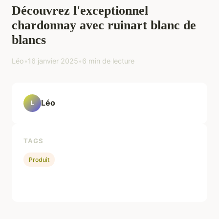
Découvrez l'exceptionnel
chardonnay avec ruinart blanc de
blancs
Léo
•
16 janvier 2025
•
6 min de lecture
Léo
L
TAGS
Produit