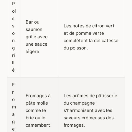
P
oi
s
Bar ou
s
Les notes de citron vert
saumon
o
et de pomme verte
grillé avec
n
complètent la délicatesse
une sauce
g
du poisson.
légère
ri
ll
é
F
r
Fromages à
Les arômes de pâtisserie
o
pâte molle
du champagne
m
comme le
s'harmonisent avec les
a
brie ou le
saveurs crémeuses des
g
camembert
fromages.
e