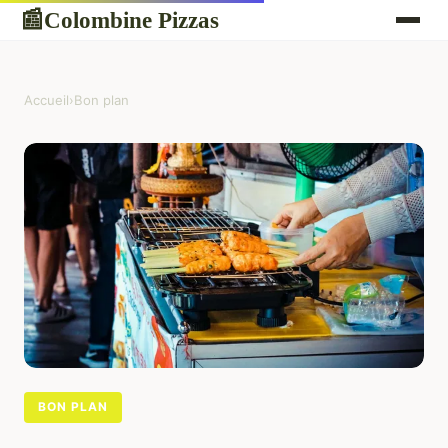
Colombine Pizzas
📰
Accueil
›
Bon plan
BON PLAN