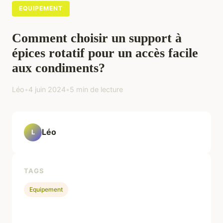
EQUIPEMENT
Comment choisir un support à
épices rotatif pour un accès facile
aux condiments?
Léo
•
4 juin 2024
•
5 min de lecture
Léo
L
TAGS
Equipement