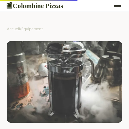
Colombine Pizzas
📰
Accueil
›
Equipement