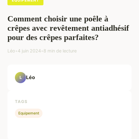
EQUIPEMENT
Comment choisir une poêle à
crêpes avec revêtement antiadhésif
pour des crêpes parfaites?
Léo
•
4 juin 2024
•
8 min de lecture
Léo
L
TAGS
Equipement