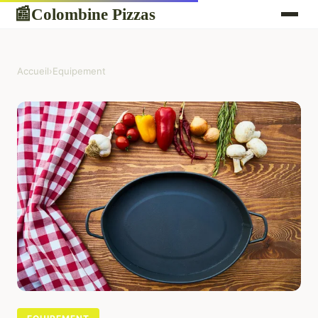
Colombine Pizzas
📰
Accueil
›
Equipement